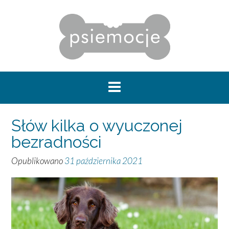
Skip
to
content
Słów kilka o wyuczonej
bezradności
Opublikowano
31 października 2021