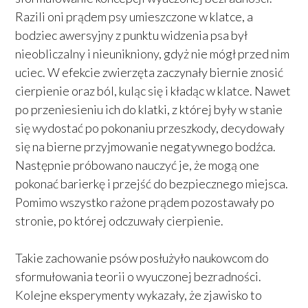
Razili oni prądem psy umieszczone w klatce, a
bodziec awersyjny z punktu widzenia psa był
nieobliczalny i nieunikniony, gdyż nie mógł przed nim
uciec. W efekcie zwierzęta zaczynały biernie znosić
cierpienie oraz ból, kuląc się i kładąc w klatce. Nawet
po przeniesieniu ich do klatki, z której były w stanie
się wydostać po pokonaniu przeszkody, decydowały
się na bierne przyjmowanie negatywnego bodźca.
Następnie próbowano nauczyć je, że mogą one
pokonać barierkę i przejść do bezpiecznego miejsca.
Pomimo wszystko rażone prądem pozostawały po
stronie, po której odczuwały cierpienie.
Takie zachowanie psów posłużyło naukowcom do
sformułowania teorii o wyuczonej bezradności.
Kolejne eksperymenty wykazały, że zjawisko to