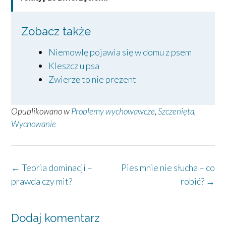
Zobacz także
Niemowlę pojawia się w domu z psem
Kleszcz u psa
Zwierzę to nie prezent
Opublikowano w
Problemy wychowawcze
,
Szczenięta
,
Wychowanie
Post
←
Teoria dominacji –
Pies mnie nie słucha – co
navigation
prawda czy mit?
robić?
→
Dodaj komentarz